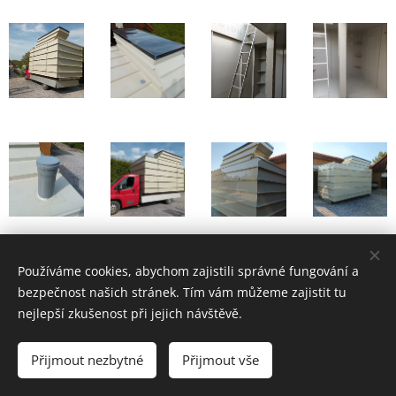
Používáme cookies, abychom zajistili správné fungování a
bezpečnost našich stránek. Tím vám můžeme zajistit tu
nejlepší zkušenost při jejich návštěvě.
Výroba a prodej plastových nádrží, jímek a plastových bazénů -
Praha, střední Čechy a celá ČR
Přijmout nezbytné
Přijmout vše
www.jimky-nadrze.cz
Cookies